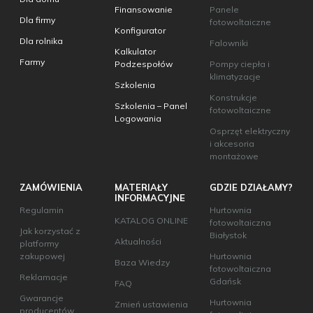
Finansowanie
Panele
Dla firmy
fotowoltaiczne
Konfigurator
Dla rolnika
Falowniki
Kalkulator
Farmy
Podzespołów
Pompy ciepła i
klimatyzacje
Szkolenia
Konstrukcje
Szkolenia – Panel
fotowoltaiczne
Logowania
Osprzęt elektryczny
i akcesoria
montażowe
ZAMÓWIENIA
MATERIAŁY
GDZIE DZIAŁAMY?
INFORMACYJNE
Regulamin
Hurtownia
KATALOG ONLINE
fotowoltaiczna
Jak korzystać z
Białystok
Aktualności
platformy
zakupowej
Hurtownia
Baza Wiedzy
fotowoltaiczna
Reklamacje
Gdańsk
FAQ
Gwarancje
Hurtownia
Zmień ustawienia
producentów