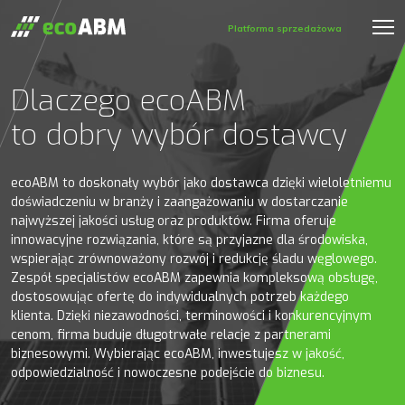
Platforma sprzedażowa
Dlaczego ecoABM
to dobry wybór dostawcy
ecoABM to doskonały wybór jako dostawca dzięki wieloletniemu
doświadczeniu w branży i zaangażowaniu w dostarczanie
najwyższej jakości usług oraz produktów. Firma oferuje
innowacyjne rozwiązania, które są przyjazne dla środowiska,
wspierając zrównoważony rozwój i redukcję śladu węglowego.
Zespół specjalistów ecoABM zapewnia kompleksową obsługę,
dostosowując ofertę do indywidualnych potrzeb każdego
klienta. Dzięki niezawodności, terminowości i konkurencyjnym
cenom, firma buduje długotrwałe relacje z partnerami
biznesowymi. Wybierając ecoABM, inwestujesz w jakość,
odpowiedzialność i nowoczesne podejście do biznesu.