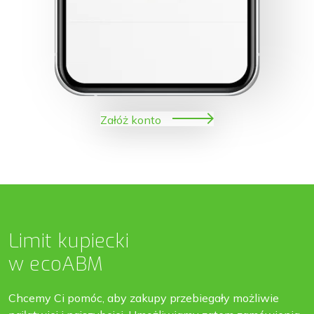
Załóż konto
Limit kupiecki
w ecoABM
Chcemy Ci pomóc, aby zakupy przebiegały możliwie