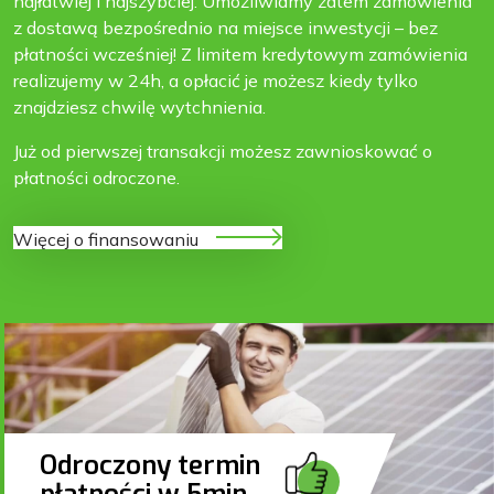
najłatwiej i najszybciej. Umożliwiamy zatem zamówienia
z dostawą bezpośrednio na miejsce inwestycji – bez
płatności wcześniej! Z limitem kredytowym zamówienia
realizujemy w 24h, a opłacić je możesz kiedy tylko
znajdziesz chwilę wytchnienia.
Już od pierwszej transakcji możesz zawnioskować o
płatności odroczone.
Więcej o finansowaniu
Odroczony termin