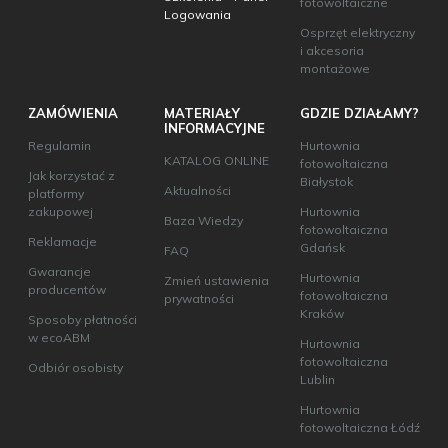
fotowoltaiczne
Logowania
Osprzęt elektryczny
i akcesoria
montażowe
ZAMÓWIENIA
MATERIAŁY
GDZIE DZIAŁAMY?
INFORMACYJNE
Regulamin
Hurtownia
KATALOG ONLINE
fotowoltaiczna
Jak korzystać z
Białystok
Aktualności
platformy
zakupowej
Hurtownia
Baza Wiedzy
fotowoltaiczna
Reklamacje
Gdańsk
FAQ
Gwarancje
Hurtownia
Zmień ustawienia
producentów
fotowoltaiczna
prywatności
Kraków
Sposoby płatności
w ecoABM
Hurtownia
fotowoltaiczna
Odbiór osobisty
Lublin
Hurtownia
fotowoltaiczna Łódź