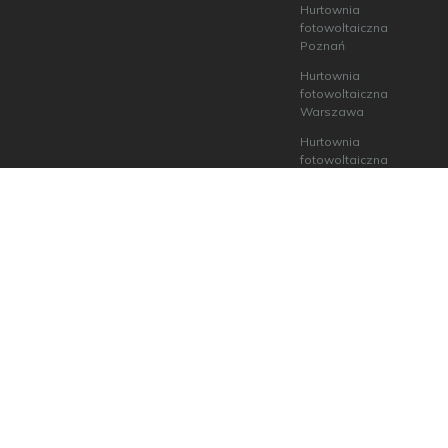
Hurtownia
fotowoltaiczna
Poznań
Hurtownia
fotowoltaiczna
Warszawa
Hurtownia
fotowoltaiczna
Wrocław
Hurtownia
fotowoltaiczna
Szczecin
ecoABM Kamil Andruszkiewicz
15-691 Białystok,
ul. gen. Stanisława Maczka 52 lok. 2