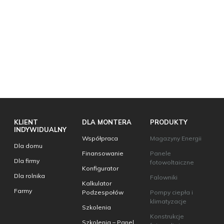
KLIENT
DLA MONTERA
PRODUKTY
INDYWIDUALNY
Współpraca
Magazyny Energii
Dla domu
Finansowanie
Panele
Dla firmy
fotowoltaiczne
Konfigurator
Dla rolnika
Falowniki
Kalkulator
Farmy
Podzespołów
Pompy ciepła i
klimatyzacje
Szkolenia
Konstrukcje
Szkolenia – Panel