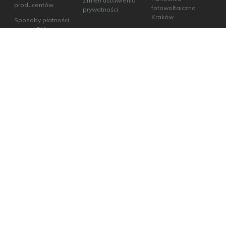
Zmień ustawienia
producentów
fotowoltaiczna
prywatności
Kraków
Sposoby płatności
w ecoABM
Hurtownia
fotowoltaiczna
Odbiór osobisty
Lublin
Hurtownia
fotowoltaiczna Łódź
Hurtownia
fotowoltaiczna
Poznań
Hurtownia
fotowoltaiczna
Warszawa
Hurtownia
fotowoltaiczna
Wrocław
Hurtownia
fotowoltaiczna
Szczecin