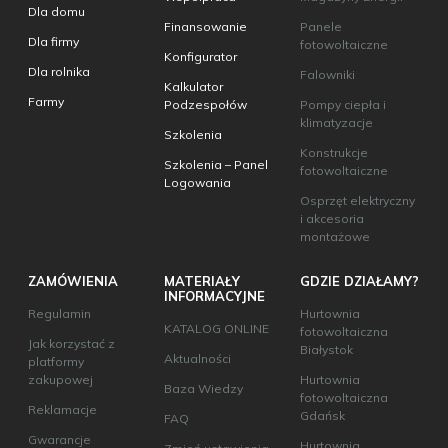
Dla domu
Finansowanie
Panele
Dla firmy
fotowoltaiczne
Konfigurator
Dla rolnika
Falowniki
Kalkulator
Farmy
Podzespołów
Pompy ciepła i
klimatyzacje
Szkolenia
Konstrukcje
Szkolenia – Panel
fotowoltaiczne
Logowania
Osprzęt elektryczny
i akcesoria
montażowe
ZAMÓWIENIA
MATERIAŁY
GDZIE DZIAŁAMY?
INFORMACYJNE
Regulamin
Hurtownia
KATALOG ONLINE
fotowoltaiczna
Jak korzystać z
Białystok
Aktualności
platformy
zakupowej
Hurtownia
Baza Wiedzy
fotowoltaiczna
Reklamacje
Gdańsk
FAQ
Gwarancje
Hurtownia