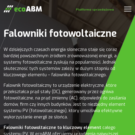
Platforma sprzedażowa
Falowniki fotowoltaiczne
W dzisiejszych czasach energia słoneczna staje się coraz
bardziej powszechnym źródłem zrównoważonej energii, a
systemy fotowoltaiczne zyskują na popularności. Jednak
skuteczność tych systemów zależy w dużym stopniu od
kluczowego elementu – falownika fotowoltaicznego.
Falownik fotowoltaiczny to urządzenie elektryczne, które
przekształca prąd stały (DC), generowany przez ogniwa
fotowoltaiczne, na prąd zmienny (AC), odpowiedni do zasilania
domów, firm czy innych budynków. Jest to niezbędny element
systemu PV (fotowoltaicznego), który umożliwia efektywne
wykorzystanie energii ze słońca.
Falowniki fotowoltaiczne to kluczowy element
całego
systemu PV. W ecoABM oferujemy urządzenia najwyższej