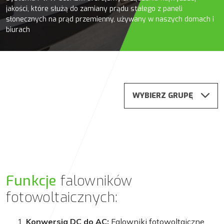
jakości, które służą do zamiany prądu stałego z paneli
słonecznych na prąd przemienny, używany w naszych domach i
biurach
WYBIERZ GRUPĘ
Funkcje
falowników
fotowoltaicznych:
Konwersja DC do AC:
Falowniki fotowoltaiczne