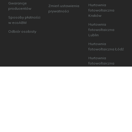
Gwarancje
Hurtownia
Zmień ustawienia
producentów
fotowoltaiczna
prywatności
Kraków
Sposoby płatności
w ecoABM
Hurtownia
fotowoltaiczna
Odbiór osobisty
Lublin
Hurtownia
fotowoltaiczna Łódź
Hurtownia
fotowoltaiczna
Poznań
Hurtownia
fotowoltaiczna
Warszawa
Hurtownia
fotowoltaiczna
Wrocław
Hurtownia
fotowoltaiczna
Szczecin