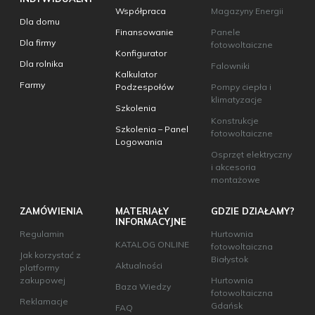
Współpraca
Magazyny Energii
Dla domu
Finansowanie
Panele
Dla firmy
fotowoltaiczne
Konfigurator
Dla rolnika
Falowniki
Kalkulator
Farmy
Podzespołów
Pompy ciepła i
klimatyzacje
Szkolenia
Konstrukcje
Szkolenia – Panel
fotowoltaiczne
Logowania
Osprzęt elektryczny
i akcesoria
montażowe
ZAMÓWIENIA
MATERIAŁY
GDZIE DZIAŁAMY?
INFORMACYJNE
Regulamin
Hurtownia
KATALOG ONLINE
fotowoltaiczna
Jak korzystać z
Białystok
Aktualności
platformy
zakupowej
Hurtownia
Baza Wiedzy
fotowoltaiczna
Reklamacje
Gdańsk
FAQ