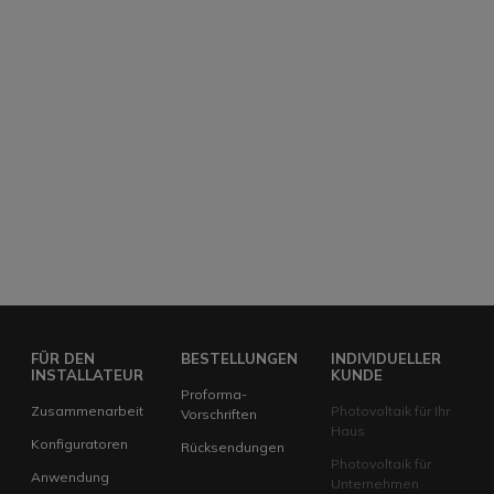
FÜR DEN
BESTELLUNGEN
INDIVIDUELLER
INSTALLATEUR
KUNDE
Proforma-
Zusammenarbeit
Photovoltaik für Ihr
Vorschriften
Haus
Konfiguratoren
Rücksendungen
Photovoltaik für
Anwendung
Unternehmen