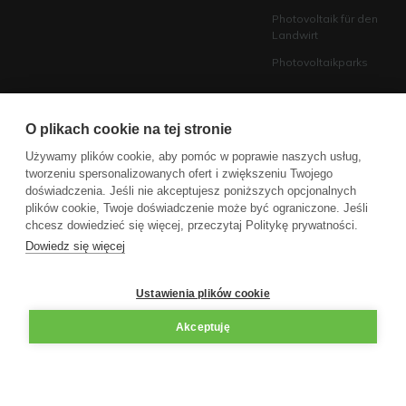
Photovoltaik für den
Landwirt
Photovoltaikparks
ÜBER UNS
INFORMATIONSMATERIAL
O plikach cookie na tej stronie
Über Unternehmen
KATALOG ONLINE
Używamy plików cookie, aby pomóc w poprawie naszych usług,
Warum wir
Wissensbasis
tworzeniu spersonalizowanych ofert i zwiększeniu Twojego
Karriere
FAQ
doświadczenia. Jeśli nie akceptujesz poniższych opcjonalnych
plików cookie, Twoje doświadczenie może być ograniczone. Jeśli
Kontakt
Ändern Sie Ihre
chcesz dowiedzieć się więcej, przeczytaj Politykę prywatności.
Datenschutzeinstellungen
Logistik
Dowiedz się więcej
Ustawienia plików cookie
Akceptuję
ecoABM Kamil Andruszkiewicz