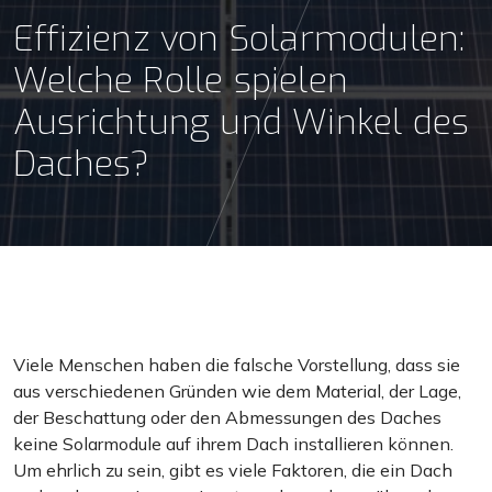
Effizienz von Solarmodulen:
Welche Rolle spielen
Ausrichtung und Winkel des
Daches?
Viele Menschen haben die falsche Vorstellung, dass sie
aus verschiedenen Gründen wie dem Material, der Lage,
der Beschattung oder den Abmessungen des Daches
keine Solarmodule auf ihrem Dach installieren können.
Um ehrlich zu sein, gibt es viele Faktoren, die ein Dach