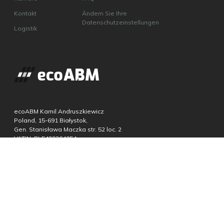
Kontakt
Ändern Sie Ihre
Datenschutzeinstellungen
Logistik
ecoABM Kamil Andruszkiewicz
Poland, 15-691 Białystok,
Gen. Stanisława Maczka str. 52 loc. 2
VATIN: PL5423364054
REGON: 383607366
+48 85 6000212
Photovoltaik-Großhändler