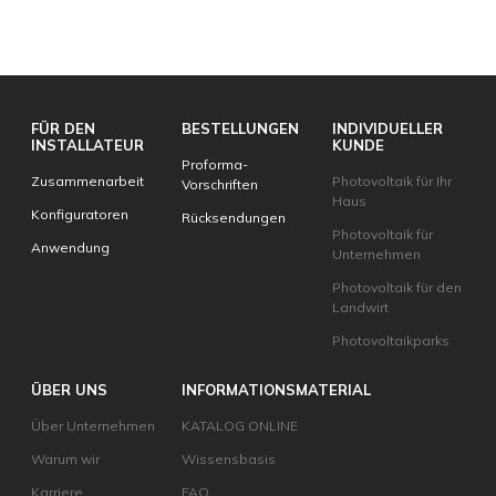
FÜR DEN
BESTELLUNGEN
INDIVIDUELLER
INSTALLATEUR
KUNDE
Proforma-
Zusammenarbeit
Photovoltaik für Ihr
Vorschriften
Haus
Konfiguratoren
Rücksendungen
Photovoltaik für
Anwendung
Unternehmen
Photovoltaik für den
Landwirt
Photovoltaikparks
ÜBER UNS
INFORMATIONSMATERIAL
Über Unternehmen
KATALOG ONLINE
Warum wir
Wissensbasis
Karriere
FAQ