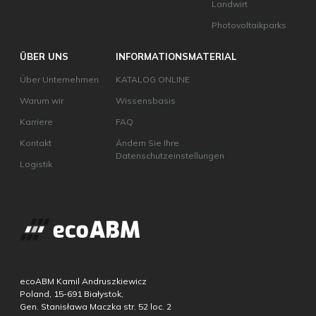
Landwirt
Photovoltaikparks
ÜBER UNS
INFORMATIONSMATERIAL
Über Unternehmen
KATALOG ONLINE
Warum wir
Wissensbasis
Karriere
FAQ
Kontakt
Ändern Sie Ihre
Datenschutzeinstellungen
Logistik
ecoABM Kamil Andruszkiewicz
Poland, 15-691 Białystok,
Gen. Stanisława Maczka str. 52 loc. 2