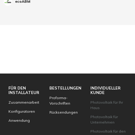
ecoABM
FÜR DEN
BESTELLUNGEN
INDIVIDUELLER
INSTALLATEUR
KUNDE
Proforma-
Zusammenarbeit
Photovoltaik für Ihr
Vorschriften
Haus
Konfiguratoren
Rücksendungen
Photovoltaik für
Anwendung
Unternehmen
Photovoltaik für den