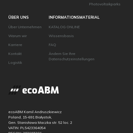
Photovoltaikparks
ÜBER UNS
INFORMATIONSMATERIAL
Über Unternehmen
KATALOG ONLINE
Warum wir
Wissensbasis
Karriere
FAQ
Kontakt
Ändern Sie Ihre
Datenschutzeinstellungen
Logistik
ecoABM Kamil Andruszkiewicz
Poland, 15-691 Białystok,
Gen. Stanisława Maczka str. 52 loc. 2
VATIN: PL5423364054