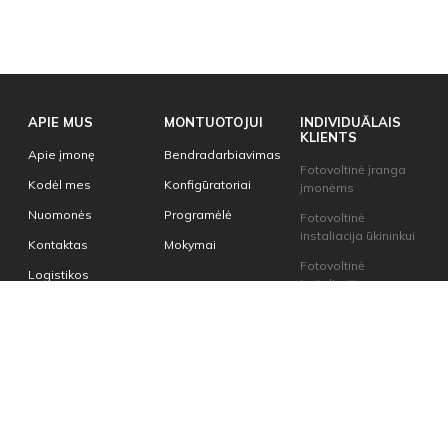
APIE MUS
MONTUOTOJUI
INDIVIDUĀLAIS
KLIENTS
Apie įmonę
Bendradarbiavimas
Fotovoltinė įranga
Kodėl mes
Konfigūratoriai
įmonėms
Nuomonės
Programėlė
Fotovoltinė
instaliacija ūkininkui
Kontaktas
Mokymai
Fotovoltinė
Logistikos
instaliacija namams
Fotovoltinės fermos
ĮSAKYMUS
INFORMACINĖ
MEDŽIAGA
Proformos
KATALOGAS
Nuostatai
INTERNETE
Kaip naudotis