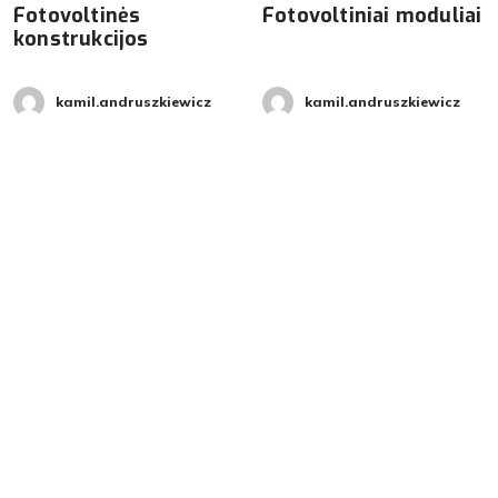
Fotovoltinės
Fotovoltiniai moduliai
konstrukcijos
kamil.andruszkiewicz
kamil.andruszkiewicz