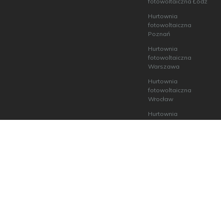
fotowoltaiczna Łódź
Hurtownia
fotowoltaiczna
Poznań
Hurtownia
fotowoltaiczna
Warszawa
Hurtownia
fotowoltaiczna
Wrocław
Hurtownia
fotowoltaiczna
Szczecin
ecoABM Kamil Andruszkiewicz
15-691 Białystok,