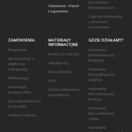
Konstrukcje
Szkolenia – Panel
fotowoltaiczne
Logowania
Osprzęt elektryczny
i akcesoria
montażowe
ZAMÓWIENIA
MATERIAŁY
GDZIE DZIAŁAMY?
INFORMACYJNE
Regulamin
Hurtownia
KATALOG ONLINE
fotowoltaiczna
Jak korzystać z
Białystok
Aktualności
platformy
zakupowej
Hurtownia
Baza Wiedzy
fotowoltaiczna
Reklamacje
Gdańsk
FAQ
Gwarancje
Hurtownia
Zmień ustawienia
producentów
fotowoltaiczna
prywatności
Kraków
Sposoby płatności
w ecoABM
Hurtownia
fotowoltaiczna
Odbiór osobisty
Lublin
Hurtownia