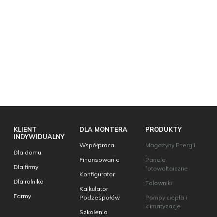
KLIENT
DLA MONTERA
PRODUKTY
INDYWIDUALNY
Współpraca
Magazyny Energii
Dla domu
Finansowanie
Panele
Dla firmy
fotowoltaiczne
Konfigurator
Dla rolnika
Falowniki
Kalkulator
Farmy
Podzespołów
Pompy ciepła i
klimatyzacje
Szkolenia