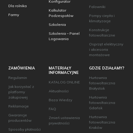
Konfigurator
Dla rolnika
Falowniki
Kalkulator
Farmy
Podzespołów
Pompy ciepła i
klimatyzacje
Szkolenia
Konstrukcje
Szkolenia – Panel
fotowoltaiczne
Logowania
Osprzęt elektryczny
i akcesoria
montażowe
ZAMÓWIENIA
MATERIAŁY
GDZIE DZIAŁAMY?
INFORMACYJNE
Regulamin
Hurtownia
KATALOG ONLINE
fotowoltaiczna
Jak korzystać z
Białystok
Aktualności
platformy
zakupowej
Hurtownia
Baza Wiedzy
fotowoltaiczna
Reklamacje
Gdańsk
FAQ
Gwarancje
Hurtownia
Zmień ustawienia
producentów
fotowoltaiczna
prywatności
Kraków
Sposoby płatności