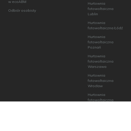
w ecoABM
Hurtownia
fotowoltaiczna
Odbiór osobisty
Lublin
Hurtownia
fotowoltaiczna Łódź
Hurtownia
fotowoltaiczna
Poznań
Hurtownia
fotowoltaiczna
Warszawa
Hurtownia
fotowoltaiczna
Wrocław
Hurtownia
fotowoltaiczna
Szczecin