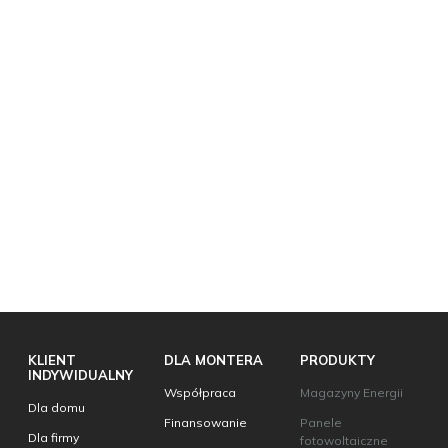
KLIENT
DLA MONTERA
PRODUKTY
INDYWIDUALNY
Współpraca
Magazyny Energii
Dla domu
Finansowanie
Panele
Dla firmy
fotowoltaiczne