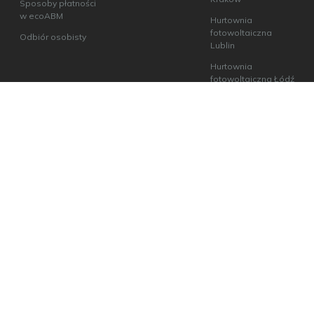
Sposoby płatności
w ecoABM
Hurtownia
fotowoltaiczna
Odbiór osobisty
Lublin
Hurtownia
fotowoltaiczna Łódź
Hurtownia
fotowoltaiczna
Poznań
Hurtownia
fotowoltaiczna
Warszawa
Hurtownia
fotowoltaiczna
Wrocław
Hurtownia
fotowoltaiczna
Szczecin