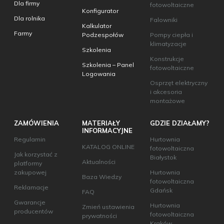
Dla firmy
fotowoltaiczne
Konfigurator
Dla rolnika
Falowniki
Kalkulator
Farmy
Podzespołów
Pompy ciepła i
klimatyzacje
Szkolenia
Konstrukcje
Szkolenia – Panel
fotowoltaiczne
Logowania
Osprzęt elektryczny
i akcesoria
montażowe
ZAMÓWIENIA
MATERIAŁY
GDZIE DZIAŁAMY?
INFORMACYJNE
Regulamin
Hurtownia
KATALOG ONLINE
fotowoltaiczna
Jak korzystać z
Białystok
Aktualności
platformy
zakupowej
Hurtownia
Baza Wiedzy
fotowoltaiczna
Reklamacje
Gdańsk
FAQ
Gwarancje
Hurtownia
Zmień ustawienia
producentów
fotowoltaiczna
prywatności
Kraków