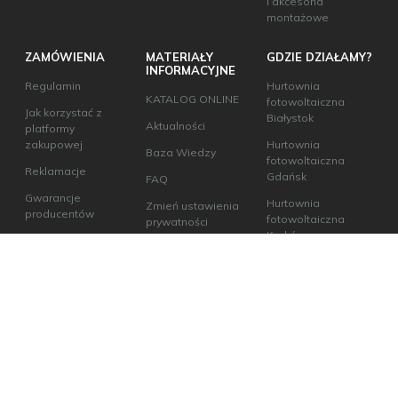
i akcesoria
montażowe
ZAMÓWIENIA
MATERIAŁY
GDZIE DZIAŁAMY?
INFORMACYJNE
Regulamin
Hurtownia
KATALOG ONLINE
fotowoltaiczna
Jak korzystać z
Białystok
Aktualności
platformy
zakupowej
Hurtownia
Baza Wiedzy
fotowoltaiczna
Reklamacje
Gdańsk
FAQ
Gwarancje
Hurtownia
Zmień ustawienia
producentów
fotowoltaiczna
prywatności
Kraków
Sposoby płatności
w ecoABM
Hurtownia
fotowoltaiczna
Odbiór osobisty
Lublin
Hurtownia
fotowoltaiczna Łódź
Hurtownia
fotowoltaiczna
Poznań