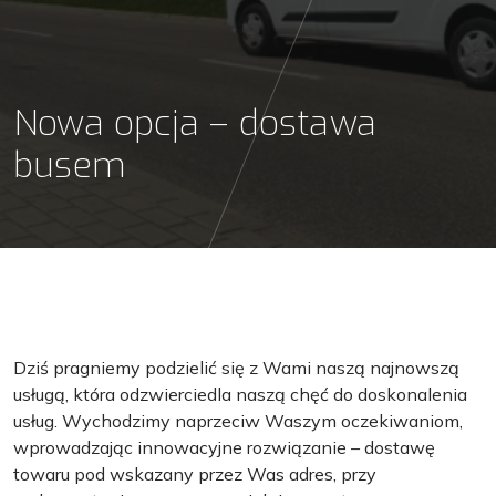
Nowa opcja – dostawa
busem
Dziś pragniemy podzielić się z Wami naszą najnowszą
usługą, która odzwierciedla naszą chęć do doskonalenia
usług. Wychodzimy naprzeciw Waszym oczekiwaniom,
wprowadzając innowacyjne rozwiązanie – dostawę
towaru pod wskazany przez Was adres, przy