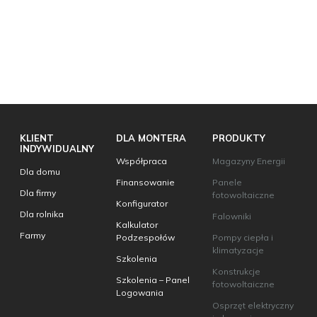
KLIENT
DLA MONTERA
PRODUKTY
INDYWIDUALNY
Współpraca
Magazyny Energii
Dla domu
Finansowanie
Panele
Dla firmy
fotowoltaiczne
Konfigurator
Dla rolnika
Falowniki
Kalkulator
Farmy
Podzespołów
Pompy ciepła i
klimatyzacje
Szkolenia
Konstrukcje
Szkolenia – Panel
fotowoltaiczne
Logowania
Osprzęt elektryczny