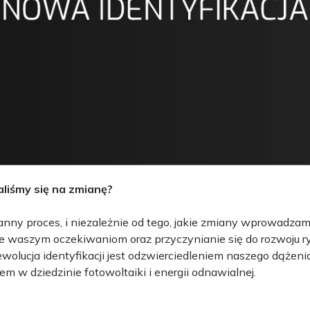
liśmy się na zmianę?
tanny proces, i niezależnie od tego, jakie zmiany wprowadz
nie waszym oczekiwaniom oraz przyczynianie się do rozwoju 
 ewolucja identyfikacji jest odzwierciedleniem naszego dążeni
em w dziedzinie fotowoltaiki i energii odnawialnej.