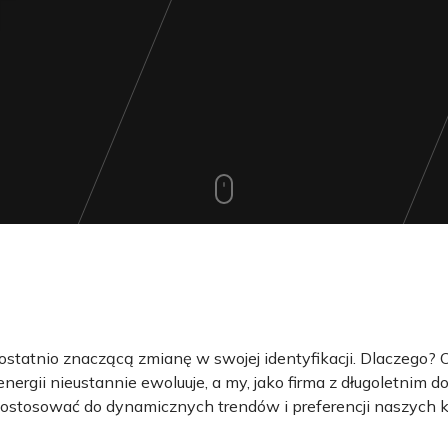
 ostatnio znaczącą zmianę w swojej identyfikacji. Dlaczego? 
nergii nieustannie ewoluuje, a my, jako firma z długoletnim 
ostosować do dynamicznych trendów i preferencji naszych k