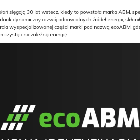
łań sięgają 30 lat wstecz, kiedy to powstała marka ABM, spec
dnak dynamiczny rozwój odnawialnych źródeł energii, skłonił
arcia wyspecjalizowanej części marki pod nazwą ecoABM, gd
 czystą i niezależną energię.