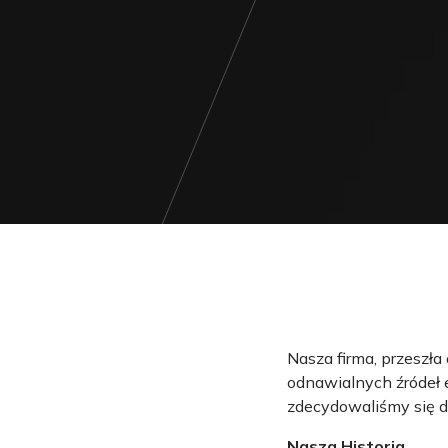
Nasza firma, przeszła
odnawialnych źródeł e
zdecydowaliśmy się d
Nasza Historia