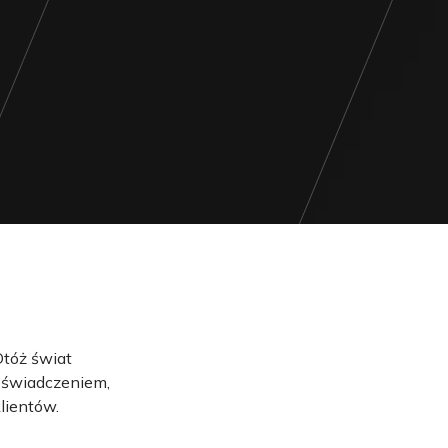
Otóż świat
doświadczeniem,
lientów.