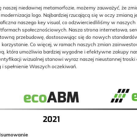
ę naszej niedawnej metamorfozie, możemy zauważyć, że zmia
a modernizacja logo. Najbardziej rzucającą się w oczy zmianą j
ficzna naszego key visual, co odzwierciedliliśmy w naszych
atformach społecznościowych. Nasza strona internetowa, ser
ntowną przebudowę, dostosowując się do nowych standardów i
ne korzystanie. Co więcej, w ramach naszych zmian zainwes
ą, która umożliwia bardziej wygodne i efektywne zakupy na
ntyfikacji wizualnej stanowi wyraz naszej nieustannej trosk
g i spełnienie Waszych oczekiwań.
odsumowanie