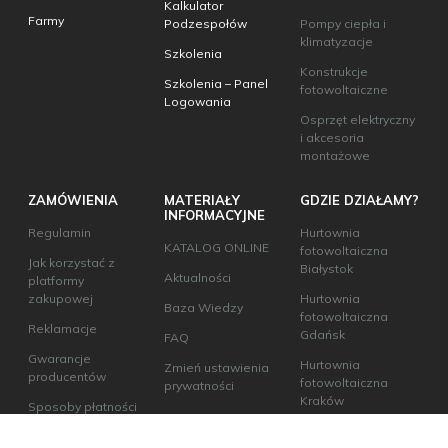
Kalkulator
Farmy
Podzespołów
Pompy ciepła i
klimatyzacje
Szkolenia
Konstrukcje
Szkolenia – Panel
fotowoltaiczne
Logowania
Osprzęt elektryczny
i akcesoria
montażowe
ZAMÓWIENIA
MATERIAŁY
GDZIE DZIAŁAMY?
INFORMACYJNE
Regulamin
Hurtownia
KATALOG ONLINE
fotowoltaiczna
Jak korzystać z
Białystok
Aktualności
platformy
zakupowej
Hurtownia
Baza Wiedzy
fotowoltaiczna
Reklamacje
Gdańsk
FAQ
Gwarancje
Hurtownia
Zmień ustawienia
producentów
fotowoltaiczna
prywatności
Kraków
Sposoby płatności
w ecoABM
Hurtownia