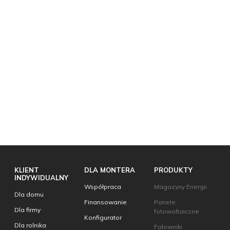
KLIENT
DLA MONTERA
PRODUKTY
INDYWIDUALNY
Współpraca
Magazyny Energii
Dla domu
Finansowanie
Panele
Dla firmy
fotowoltaiczne
Konfigurator
Dla rolnika
Falowniki