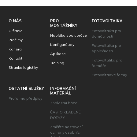
O NÁS
PRO
FOTOVOLTAIKA
MONTÁŽNÍKY
O firmie
Fotovoltaika pro
Nabídka spolupráce
domácnosti
Proč my
Konfigurátory
Fotovoltaika pro
Kariéra
společnosti
Aplikace
Kontakt
Fotovoltatika pro
Training
farmáře
Stránka logistiky
Fotovoltaické farmy
OSTATNÍ SLUŽBY
INFORMAČNÍ
MATERIÁL
Proforma předpisy
Znalostní báze
ČASTO KLADENÉ
DOTAZY
Změňte nastavení
ochrany osobních