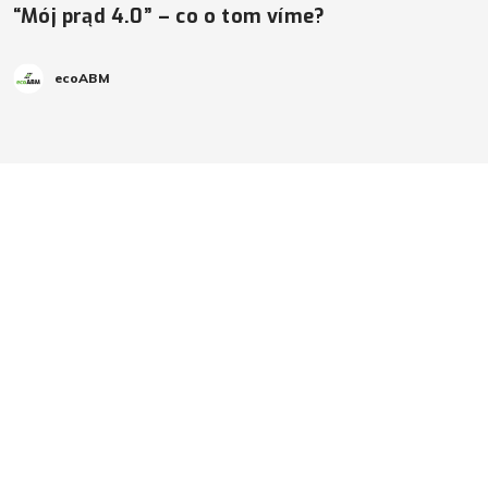
“Mój prąd 4.0” – co o tom víme?
ecoABM