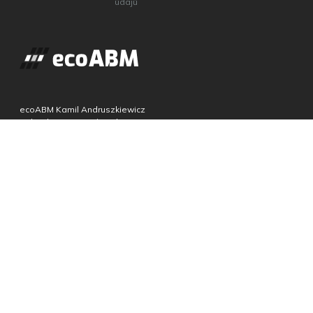
údajů
ecoABM Kamil Andruszkiewicz
Poland, 15-691 Białystok,
Gen. Stanisława Maczka str. 52 loc. 2
VATIN: PL5423364054
REGON: 383607366
+48 85 6000212
Prodejní platforma
Privacy Policy
Proforma předpisy
Všechna práva vyhrazena 2026
ecoABM