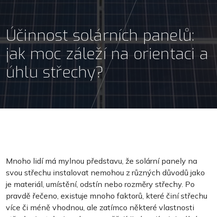
Účinnost solárních panelů:
jak moc záleží na orientaci a
úhlu střechy?
Mnoho lidí má mylnou představu, že solární panely na
svou střechu instalovat nemohou z různých důvodů jako
je materiál, umístění, odstín nebo rozměry střechy. Po
pravdě řečeno, existuje mnoho faktorů, které činí střechu
více či méně vhodnou, ale zatímco některé vlastnosti