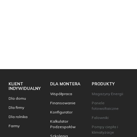
KLIENT
DLA MONTERA
PRODUKTY
INDYWIDUALNY
Współpraca
Magazyny Energii
Dla domu
Finansowanie
Panele
Dla firmy
fotowoltaiczne
Konfigurator
Dla rolnika
Falowniki
Kalkulator
Farmy
Podzespołów
Pompy ciepła i
klimatyzacje
Szkolenia