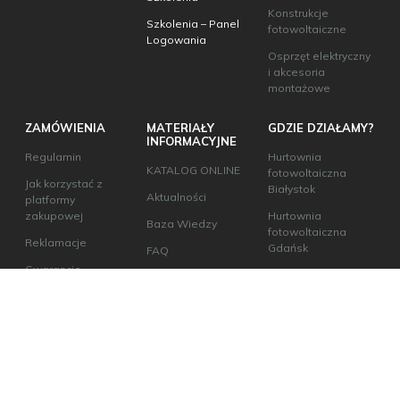
Konstrukcje
Szkolenia – Panel
fotowoltaiczne
Logowania
Osprzęt elektryczny
i akcesoria
montażowe
ZAMÓWIENIA
MATERIAŁY
GDZIE DZIAŁAMY?
INFORMACYJNE
Regulamin
Hurtownia
KATALOG ONLINE
fotowoltaiczna
Jak korzystać z
Białystok
Aktualności
platformy
zakupowej
Hurtownia
Baza Wiedzy
fotowoltaiczna
Reklamacje
Gdańsk
FAQ
Gwarancje
Hurtownia
Zmień ustawienia
producentów
fotowoltaiczna
prywatności
Kraków
Sposoby płatności
w ecoABM
Hurtownia
fotowoltaiczna
Odbiór osobisty
Lublin
Hurtownia