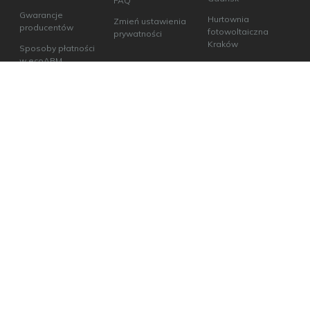
FAQ
Gwarancje
Hurtownia
Zmień ustawienia
producentów
fotowoltaiczna
prywatności
Kraków
Sposoby płatności
w ecoABM
Hurtownia
fotowoltaiczna
Odbiór osobisty
Lublin
Hurtownia
fotowoltaiczna Łódź
Hurtownia
fotowoltaiczna
Poznań
Hurtownia
fotowoltaiczna
Warszawa
Hurtownia
fotowoltaiczna
Wrocław
Hurtownia
fotowoltaiczna
Szczecin