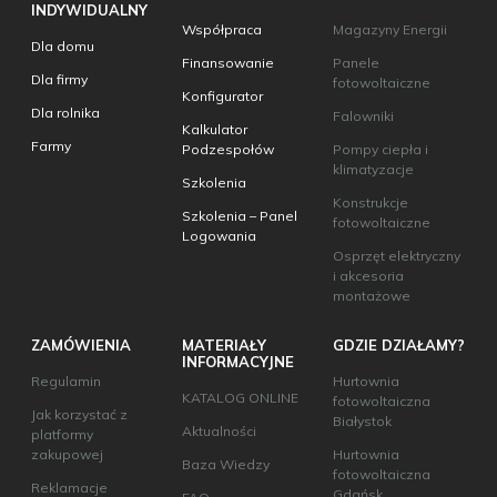
INDYWIDUALNY
Współpraca
Magazyny Energii
Dla domu
Finansowanie
Panele
Dla firmy
fotowoltaiczne
Konfigurator
Dla rolnika
Falowniki
Kalkulator
Farmy
Podzespołów
Pompy ciepła i
klimatyzacje
Szkolenia
Konstrukcje
Szkolenia – Panel
fotowoltaiczne
Logowania
Osprzęt elektryczny
i akcesoria
montażowe
ZAMÓWIENIA
MATERIAŁY
GDZIE DZIAŁAMY?
INFORMACYJNE
Regulamin
Hurtownia
KATALOG ONLINE
fotowoltaiczna
Jak korzystać z
Białystok
Aktualności
platformy
zakupowej
Hurtownia
Baza Wiedzy
fotowoltaiczna
Reklamacje
Gdańsk