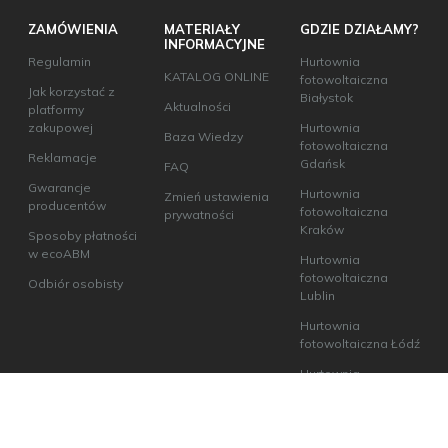
ZAMÓWIENIA
MATERIAŁY
GDZIE DZIAŁAMY?
INFORMACYJNE
Regulamin
Hurtownia
KATALOG ONLINE
fotowoltaiczna
Jak korzystać z
Białystok
Aktualności
platformy
zakupowej
Hurtownia
Baza Wiedzy
fotowoltaiczna
Reklamacje
Gdańsk
FAQ
Gwarancje
Hurtownia
Zmień ustawienia
producentów
fotowoltaiczna
prywatności
Kraków
Sposoby płatności
w ecoABM
Hurtownia
fotowoltaiczna
Odbiór osobisty
Lublin
Hurtownia
fotowoltaiczna Łódź
Hurtownia
fotowoltaiczna
Poznań
Hurtownia