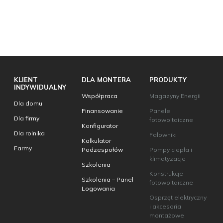
KLIENT
DLA MONTERA
PRODUKTY
INDYWIDUALNY
Współpraca
Magazyny Energii
Dla domu
Finansowanie
Panele
Dla firmy
fotowoltaiczne
Konfigurator
Dla rolnika
Falowniki
Kalkulator
Farmy
Podzespołów
Pompy ciepła i
klimatyzacje
Szkolenia
Konstrukcje
Szkolenia – Panel
fotowoltaiczne
Logowania
Osprzęt elektryczny
i akcesoria
montażowe