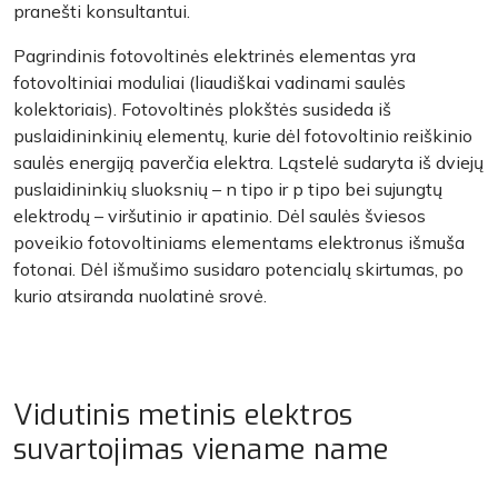
pranešti konsultantui.
Pagrindinis fotovoltinės elektrinės elementas yra
fotovoltiniai moduliai (liaudiškai vadinami saulės
kolektoriais). Fotovoltinės plokštės susideda iš
puslaidininkinių elementų, kurie dėl fotovoltinio reiškinio
saulės energiją paverčia elektra. Ląstelė sudaryta iš dviejų
puslaidininkių sluoksnių – n tipo ir p tipo bei sujungtų
elektrodų – viršutinio ir apatinio. Dėl saulės šviesos
poveikio fotovoltiniams elementams elektronus išmuša
fotonai. Dėl išmušimo susidaro potencialų skirtumas, po
kurio atsiranda nuolatinė srovė.
Vidutinis metinis elektros
suvartojimas viename name