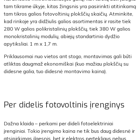
tam tikrame ūkyje, kitas žingsnis yra pasirinkti atitinkamą
tam tikros galios fotovoltinių plokščių skaičių. Atminkite,
kad rinkoje yra didžiulis galios asortimentas ir rasite tiek
280 W galios polikristalinių plokščių, tiek 380 W galios
monokristalinių modulių, abiejų standartinio dydžio
apytiksliai. 1 m x 1,7 m.
Priklausomai nuo vietos ant stogo, montavimas gali būti
atliktas daugmaž ekonomiškai (kuo mažiau plokščių su
didesne galia, tuo didesnė montavimo kaina).
Per didelis fotovoltinis įrenginys
Dažna klaida – perkami per dideli fotoelektriniai
įrenginiai. Tokio įrengimo kaina ne tik bus daug didesnė ir
atsipirkimas ilgesnis, bet ir elektros pertekliaus nebus