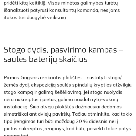
pridėti kitą keitiklį). Visas minėtas galimybes turėtų
išanalizuoti patyrusi konsultantų komanda, nes joms
įtakos turi daugybė veiksnių.
Stogo dydis, pasvirimo kampas –
saulės baterijų skaičius
Pirmas žingsnis renkantis plokštes – nustatyti stogo/
žemės dydį, ekspoziciją saulės spindulių krypties atžvilgiu,
stogo kampą ir galimą šešėliavimą. Jei stogo nuolydis
nėra nukreiptas į pietus, galima naudoti rytų-vakarų
instaliaciją. Šiuo atveju plokštės dažniausiai dedamos
simetriškai ant dviejų paviršių. Tačiau atminkite, kad tokio
tipo įrengimas turi būti maždaug 20 % didesnis nei į
pietus nukreiptas įrenginys, kad būtų pasiekti tokie patys
parametrai.