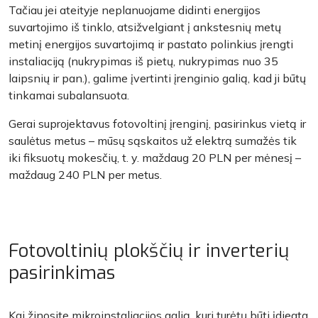
Tačiau jei ateityje neplanuojame didinti energijos
suvartojimo iš tinklo, atsižvelgiant į ankstesnių metų
metinį energijos suvartojimą ir pastato polinkius įrengti
instaliaciją (nukrypimas iš pietų, nukrypimas nuo 35
laipsnių ir pan.), galime įvertinti įrenginio galią, kad ji būtų
tinkamai subalansuota.
Gerai suprojektavus fotovoltinį įrenginį, pasirinkus vietą ir
saulėtus metus – mūsų sąskaitos už elektrą sumažės tik
iki fiksuotų mokesčių, t. y. maždaug 20 PLN per mėnesį –
maždaug 240 PLN per metus.
Fotovoltinių plokščių ir inverterių
pasirinkimas
Kai žinosite mikroinstaliacijos galią, kuri turėtų būti įdiegta