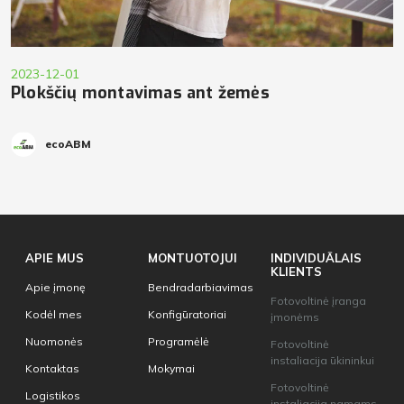
2023-12-01
Plokščių montavimas ant žemės
ecoABM
APIE MUS
MONTUOTOJUI
INDIVIDUĀLAIS
KLIENTS
Apie įmonę
Bendradarbiavimas
Fotovoltinė įranga
Kodėl mes
Konfigūratoriai
įmonėms
Nuomonės
Programėlė
Fotovoltinė
instaliacija ūkininkui
Kontaktas
Mokymai
Fotovoltinė
Logistikos
instaliacija namams