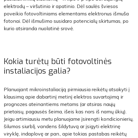
elektrodų – viršutinio ir apatinio. Dėl saulės šviesos
poveikio fotovoltiniams elementams elektronus išmuša
fotonai. Dėl išmušimo susidaro potencialų skirtumas, po
kurio atsiranda nuolatinė srovė.
Kokia turėtų būti fotovoltinės
instaliacijos galia?
Planuojant mikroinstaliaciją pirmiausia reikėtų atsakyti į
klausimą apie dabartinį metinį elektros suvartojimą ir
prognozes ateinantiems metams (ar atsiras naujų
prietaisų, pagausės šeima, išeis kas nors iš namų ūkių).
Jeigu artimiausiu metu planuojame įsirengti kondicionierių,
šilumos siurblį, vandens šildytuvą ar įsigyti elektrinę
viryklę, indaplovę ar pan., apie tokias pastabas reikėtų