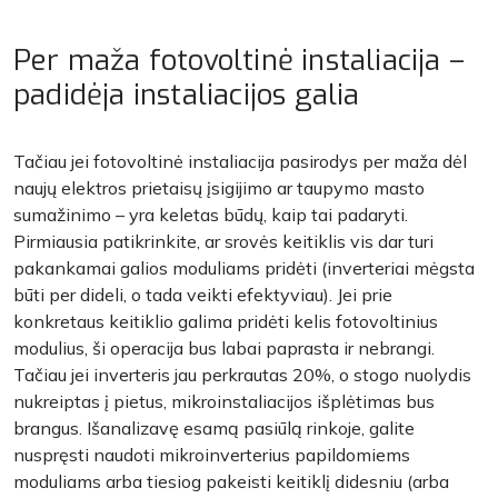
Per maža fotovoltinė instaliacija –
padidėja instaliacijos galia
Tačiau jei fotovoltinė instaliacija pasirodys per maža dėl
naujų elektros prietaisų įsigijimo ar taupymo masto
sumažinimo – yra keletas būdų, kaip tai padaryti.
Pirmiausia patikrinkite, ar srovės keitiklis vis dar turi
pakankamai galios moduliams pridėti (inverteriai mėgsta
būti per dideli, o tada veikti efektyviau). Jei prie
konkretaus keitiklio galima pridėti kelis fotovoltinius
modulius, ši operacija bus labai paprasta ir nebrangi.
Tačiau jei inverteris jau perkrautas 20%, o stogo nuolydis
nukreiptas į pietus, mikroinstaliacijos išplėtimas bus
brangus. Išanalizavę esamą pasiūlą rinkoje, galite
nuspręsti naudoti mikroinverterius papildomiems
moduliams arba tiesiog pakeisti keitiklį didesniu (arba