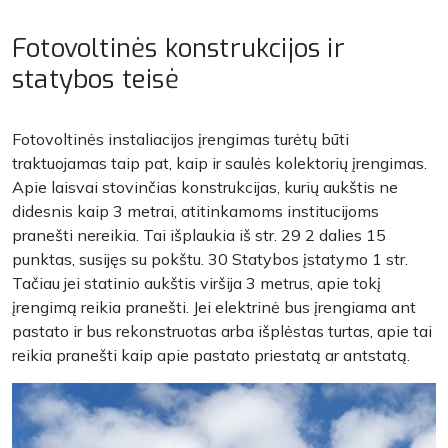
Fotovoltinės konstrukcijos ir
statybos teisė
Fotovoltinės instaliacijos įrengimas turėtų būti
traktuojamas taip pat, kaip ir saulės kolektorių įrengimas.
Apie laisvai stovinčias konstrukcijas, kurių aukštis ne
didesnis kaip 3 metrai, atitinkamoms institucijoms
pranešti nereikia. Tai išplaukia iš str. 29 2 dalies 15
punktas, susijęs su pokštu. 30 Statybos įstatymo 1 str.
Tačiau jei statinio aukštis viršija 3 metrus, apie tokį
įrengimą reikia pranešti. Jei elektrinė bus įrengiama ant
pastato ir bus rekonstruotas arba išplėstas turtas, apie tai
reikia pranešti kaip apie pastato priestatą ar antstatą.