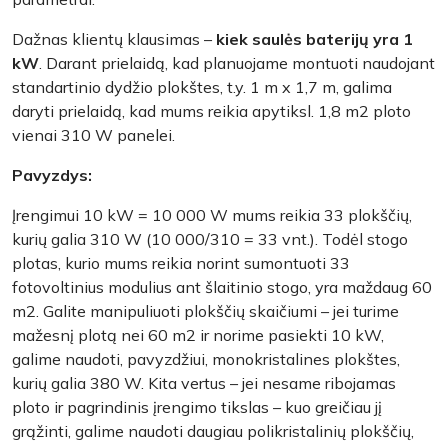
Dažnas klientų klausimas –
kiek saulės baterijų yra 1
kW
. Darant prielaidą, kad planuojame montuoti naudojant
standartinio dydžio plokštes, t.y. 1 m x 1,7 m, galima
daryti prielaidą, kad mums reikia apytiksl. 1,8 m2 ploto
vienai 310 W panelei.
Pavyzdys:
Įrengimui 10 kW = 10 000 W mums reikia 33 plokščių,
kurių galia 310 W (10 000/310 = 33 vnt.). Todėl stogo
plotas, kurio mums reikia norint sumontuoti 33
fotovoltinius modulius ant šlaitinio stogo, yra maždaug 60
m2. Galite manipuliuoti plokščių skaičiumi – jei turime
mažesnį plotą nei 60 m2 ir norime pasiekti 10 kW,
galime naudoti, pavyzdžiui, monokristalines plokštes,
kurių galia 380 W. Kita vertus – jei nesame ribojamas
ploto ir pagrindinis įrengimo tikslas – kuo greičiau jį
grąžinti, galime naudoti daugiau polikristalinių plokščių,