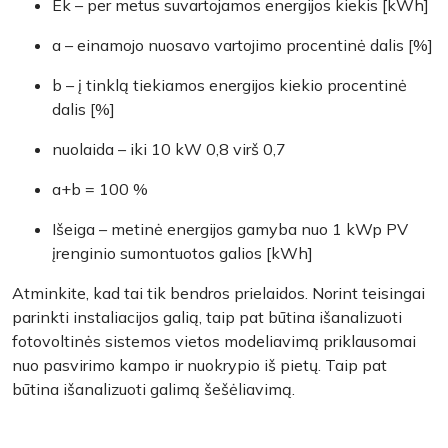
Ek – per metus suvartojamos energijos kiekis [kWh]
a – einamojo nuosavo vartojimo procentinė dalis [%]
b – į tinklą tiekiamos energijos kiekio procentinė
dalis [%]
nuolaida – iki 10 kW 0,8 virš 0,7
a+b = 100 %
Išeiga – metinė energijos gamyba nuo 1 kWp PV
įrenginio sumontuotos galios [kWh]
Atminkite, kad tai tik bendros prielaidos. Norint teisingai
parinkti instaliacijos galią, taip pat būtina išanalizuoti
fotovoltinės sistemos vietos modeliavimą priklausomai
nuo pasvirimo kampo ir nuokrypio iš pietų. Taip pat
būtina išanalizuoti galimą šešėliavimą.