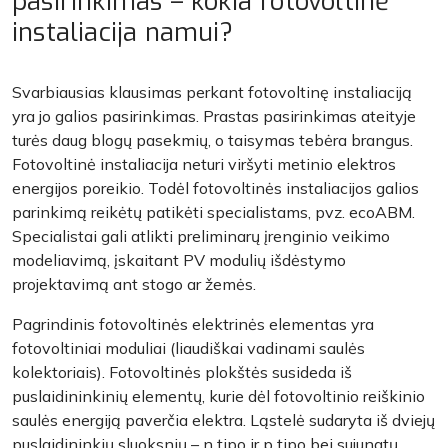
pasirinkimas – kokia fotovoltinė
instaliacija namui?
Svarbiausias klausimas perkant fotovoltinę instaliaciją
yra jo galios pasirinkimas. Prastas pasirinkimas ateityje
turės daug blogų pasekmių, o taisymas tebėra brangus.
Fotovoltinė instaliacija neturi viršyti metinio elektros
energijos poreikio. Todėl fotovoltinės instaliacijos galios
parinkimą reikėtų patikėti specialistams, pvz. ecoABM.
Specialistai gali atlikti preliminarų įrenginio veikimo
modeliavimą, įskaitant PV modulių išdėstymo
projektavimą ant stogo ar žemės.
Pagrindinis fotovoltinės elektrinės elementas yra
fotovoltiniai moduliai (liaudiškai vadinami saulės
kolektoriais). Fotovoltinės plokštės susideda iš
puslaidininkinių elementų, kurie dėl fotovoltinio reiškinio
saulės energiją paverčia elektra. Ląstelė sudaryta iš dviejų
puslaidininkių sluoksnių – n tipo ir p tipo bei sujungtų