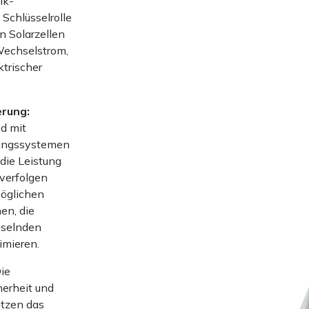
ik-
 Schlüsselrolle
 Solarzellen
Wechselstrom,
ktrischer
rung:
d mit
hungssystemen
 die Leistung
 verfolgen
möglichen
en, die
hselnden
mieren.
ie
herheit und
ützen das