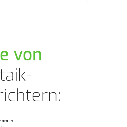
e von
taik-
ichtern:
rom in