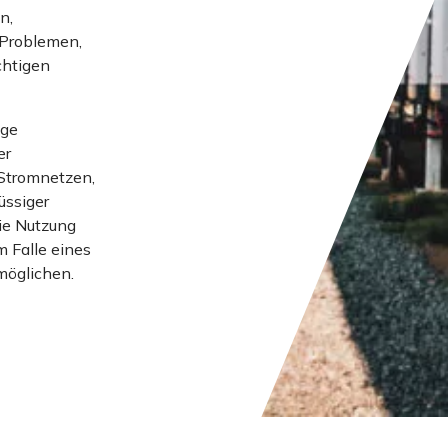
n,
 Problemen,
chtigen
ige
er
 Stromnetzen,
üssiger
ie Nutzung
 Falle eines
möglichen.